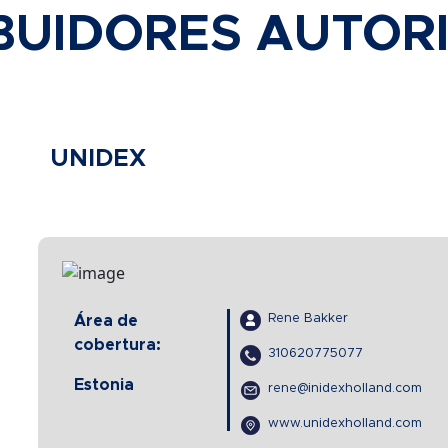
IBUIDORES AUTOR
UNIDEX
Rene Bakker
Área de
cobertura:
310620775077
Estonia
rene@inidexholland.com
www.unidexholland.com