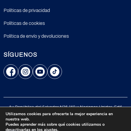
Políticas de privacidad
Políticas de cookies
Política de envío y devoluciones
SÍGUENOS
Av. República del Salvador N36-140 y Naciones Unidas, Edif.
Centro Comercial Mansión Blanc, Of. L16, Quito.
Utilizamos cookies para ofrecerte la mejor experiencia en
nuestra web.
© 2026 Todos los derechos reservados.
Puedes aprender más sobre qué cookies utilizamos o
desactivarlas en los
ajustes
.