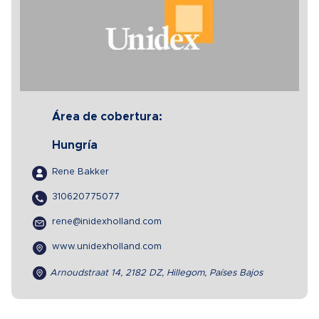
Área de cobertura:
Hungría
Rene Bakker
310620775077
rene@inidexholland.com
www.unidexholland.com
Arnoudstraat 14, 2182 DZ, Hillegom, Países Bajos