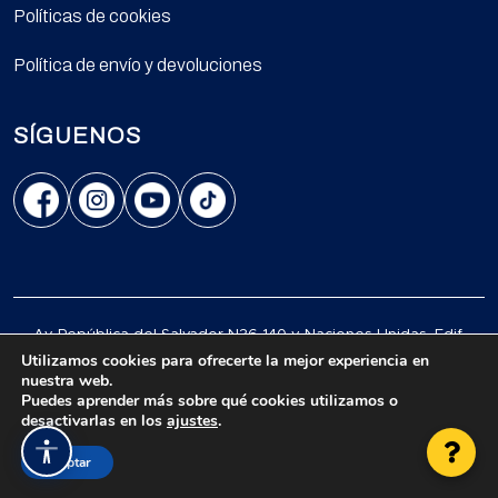
Políticas de cookies
Política de envío y devoluciones
SÍGUENOS
Av. República del Salvador N36-140 y Naciones Unidas, Edif.
Centro Comercial Mansión Blanc, Of. L16, Quito.
Utilizamos cookies para ofrecerte la mejor experiencia en
nuestra web.
© 2026 Todos los derechos reservados.
Puedes aprender más sobre qué cookies utilizamos o
desactivarlas en los
ajustes
.
Accesibilidad
Aceptar