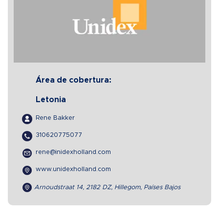
Área de cobertura:
Letonia
Rene Bakker
310620775077
rene@inidexholland.com
www.unidexholland.com
Arnoudstraat 14, 2182 DZ, Hillegom, Países Bajos