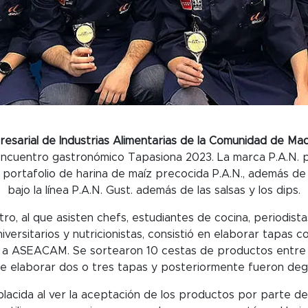
esarial de Industrias Alimentarias de la Comunidad de Mad
encuentro gastronómico Tapasiona 2023. La marca P.A.N. p
portafolio de harina de maíz precocida P.A.N., además d
bajo la línea P.A.N. Gust. además de las salsas y los dips.
ro, al que asisten chefs, estudiantes de cocina, periodist
iversitarios y nutricionistas, consistió en elaborar tapas
s a ASEACAM. Se sortearon 10 cestas de productos entre l
de elaborar dos o tres tapas y posteriormente fueron degu
acida al ver la aceptación de los productos por parte de 