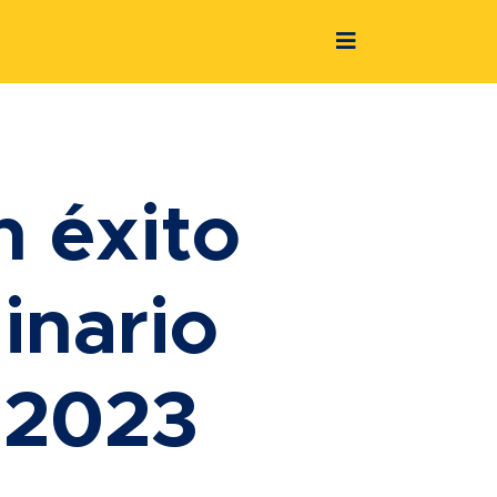
n éxito
inario
 2023