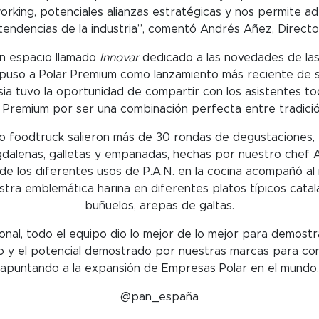
rking, potenciales alianzas estratégicas y nos permite ad
tendencias de la industria”, comentó Andrés Añez, Directo
un espacio llamado
Innovar
dedicado a las novedades de la
puso a Polar Premium como lanzamiento más reciente de su
sia tuvo la oportunidad de compartir con los asistentes to
 Premium por ser una combinación perfecta entre tradición
so foodtruck salieron más de 30 rondas de degustaciones, 
gdalenas, galletas y empanadas, hechas por nuestro chef 
e los diferentes usos de P.A.N. en la cocina acompañó al
tra emblemática harina en diferentes platos típicos cata
buñuelos, arepas de galtas.
onal, todo el equipo dio lo mejor de lo mejor para demostr
io y el potencial demostrado por nuestras marcas para com
apuntando a la expansión de Empresas Polar en el mundo.
@pan_españa