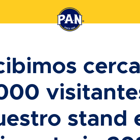
cibimos cerca
000 visitante
uestro stand 