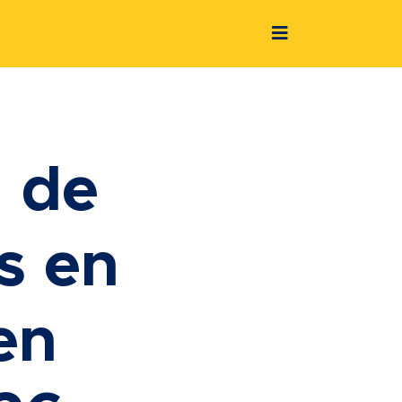
 de
s en
en