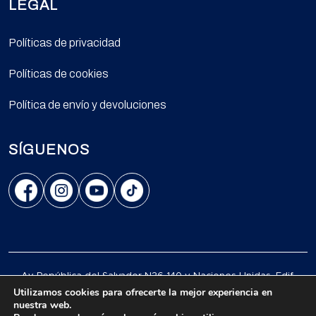
LEGAL
Políticas de privacidad
Políticas de cookies
Política de envío y devoluciones
SÍGUENOS
Av. República del Salvador N36-140 y Naciones Unidas, Edif.
Centro Comercial Mansión Blanc, Of. L16, Quito.
Utilizamos cookies para ofrecerte la mejor experiencia en
nuestra web.
© 2026 Todos los derechos reservados.